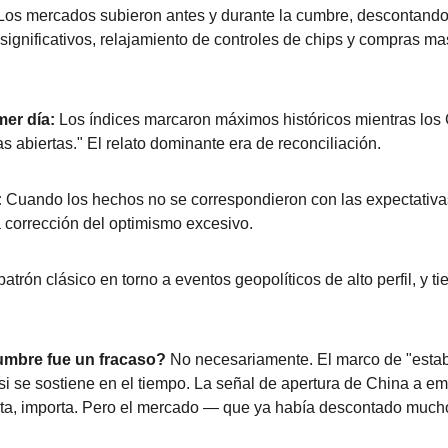
Los mercados subieron antes y durante la cumbre, descontando 
ignificativos, relajamiento de controles de chips y compras ma
mer día:
 Los índices marcaron máximos históricos mientras lo
as abiertas." El relato dominante era de reconciliación.
:
 Cuando los hechos no se correspondieron con las expectativas
 corrección del optimismo excesivo.
patrón clásico en torno a eventos geopolíticos de alto perfil, y t
cumbre fue un fracaso?
 No necesariamente. El marco de "estabi
 si se sostiene en el tiempo. La señal de apertura de China a e
reta, importa. Pero el mercado — que ya había descontado much