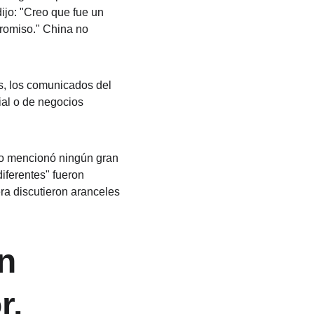
jo: "Creo que fue un 
romiso." China no 
s, los comunicados del 
al o de negocios 
no mencionó ningún gran 
ferentes" fueron 
ra discutieron aranceles 
n 
, 