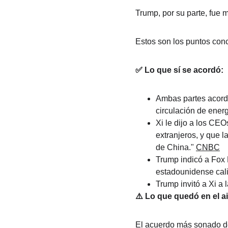
Trump, por su parte, fue 
Estos son los puntos conc
✅ Lo que sí se acordó:
Ambas partes acorda
circulación de ener
Xi le dijo a los CE
extranjeros, y que 
de China." 
CNBC
Trump indicó a Fox N
estadounidense cali
Trump invitó a Xi a
⚠️ Lo que quedó en el ai
El acuerdo más sonado de