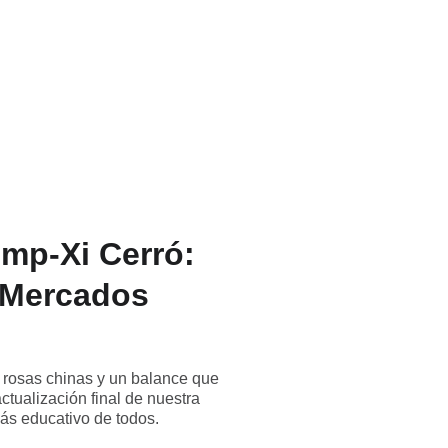
amientos
The Investing Club
Blog
Sobre nosotros
p-Xi Cerró:
s Mercados
, rosas chinas y un balance que
ctualización final de nuestra
 más educativo de todos.