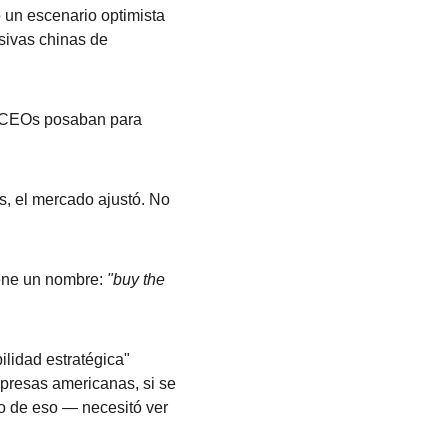
un escenario optimista 
sivas chinas de 
s CEOs posaban para 
, el mercado ajustó. No 
iene un nombre: 
"buy the 
lidad estratégica" 
mpresas americanas, si se 
o de eso — necesitó ver 