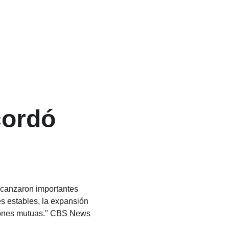
cordó 
alcanzaron importantes 
 estables, la expansión 
ones mutuas." 
CBS News