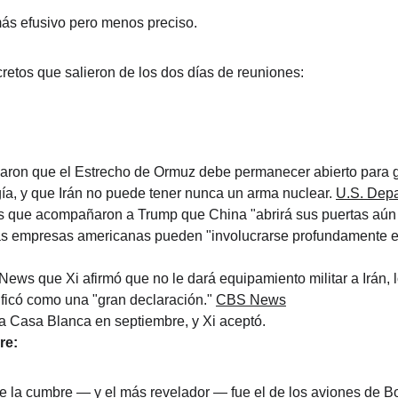
más efusivo pero menos preciso.
retos que salieron de los dos días de reuniones:
ron que el Estrecho de Ormuz debe permanecer abierto para gar
gía, y que Irán no puede tener nunca un arma nuclear. 
U.S. Depa
Os que acompañaron a Trump que China "abrirá sus puertas aún
las empresas americanas pueden "involucrarse profundamente en
ews que Xi afirmó que no le dará equipamiento militar a Irán, l
ficó como una "gran declaración." 
CBS News
 la Casa Blanca en septiembre, y Xi aceptó.
re:
 la cumbre — y el más revelador — fue el de los aviones de B