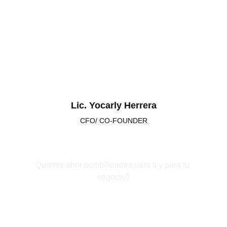
Lic. Yocarly Herrera
CFO/ CO-FOUNDER
Quieres abrir posibilidades para ti y para tu 
negocio?
Contáctanos para 
más información