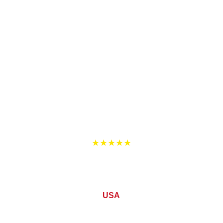
Lo que dicen 
quienes ya dieron el 
paso...
★★★★★
Ricardo Augustín 
Project Manager at Naftali Group
USA
Exceeding 