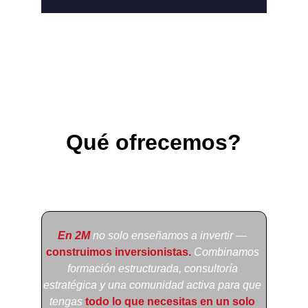
Qué ofrecemos?
Un ecosistema completo
 para
el 
inversionista de habla hispana
En 2M 
no solo enseñamos a invertir —
construimos inversionistas. 
Combinamos 
formación estructurada, consultoría 
estratégica y una comunidad activa para que 
tengas
todo lo que necesitas en un solo 