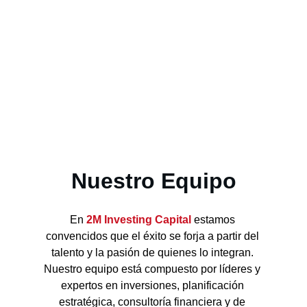
La enseñanza es personalizada, con dudas 
resueltas mediante casos reales, clases bien 
organizadas y recursos externos como sitios web, 
libros y películas. Lo recomiendo para personas 
de cualquier edad que busquen aprender sobre la 
bolsa, ya sea por curiosidad o para ganar dinero."
Nuestro Equipo
En 
2M Investing Capital
 estamos 
convencidos que el éxito se forja a partir del 
talento y la pasión de quienes lo integran. 
Nuestro equipo está compuesto por líderes y 
expertos en inversiones, planificación 
estratégica, consultoría financiera y de 